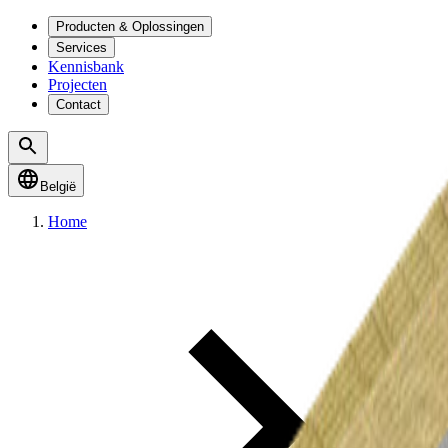
Producten & Oplossingen
Services
Kennisbank
Projecten
Contact
België
Home