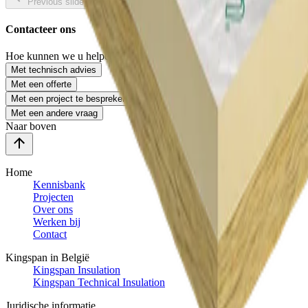
Previous slide
Next slide
Contacteer ons
Hoe kunnen we u helpen?
Met technisch advies
Met een offerte
Met een project te bespreken
Met een andere vraag
Naar boven
Home
Kennisbank
Projecten
Over ons
Werken bij
Contact
Kingspan in België
Kingspan Insulation
Kingspan Technical Insulation
Juridische informatie