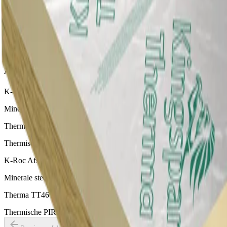
Selthaan Megaplus
Andere dakisolatieplaten
K-Roc Platdakplaat 70/037
Minerale steenwol isolatieplaat voor gebruik op platte daken
Therma TR26 Platdakplaat
Thermische PIR isolatieplaat voor platte daken
K-Roc Afschotplaat
Minerale steenwol isolatieplaat voor gebruik in afschotdaken
Therma TT46 Afschot Dakplaat
Thermische PIR isolatieplaat voor platte daken