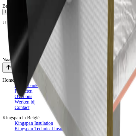
Brandwerende oplossing voor leidingdoorboringen
Laad meer
U bekijkt
9
/
30
Page
1
Page
2
Page
3
Page
4
Naar boven
Home
Kennisbank
Projecten
Over ons
Werken bij
Contact
Kingspan in België
Kingspan Insulation
Kingspan Technical Insulation