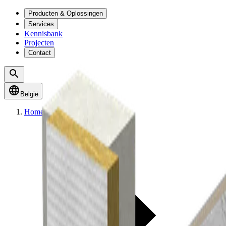
Producten & Oplossingen
Services
Kennisbank
Projecten
Contact
België
Home