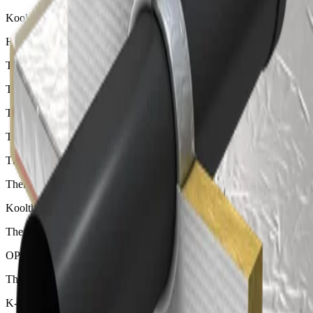
Kooltherm K5 Buitengevelplaat
Hoogwaardige isolatieplaat als onderdeel voor ETICS
Therma TR26 Platdakplaat
Thermische PIR isolatieplaat voor platte daken
Therma TT46 Afschot Dakplaat
Thermische PIR isolatieplaat voor platte daken
Therma TW50 EUR Spouwplaat
Thermische PIR isolatieplaat voor spouwmuren
Kooltherm K17 Geïsoleerde Gipsplaat
Thermische resol isolatieplaat voor wanden
OPTIM-R Daksysteem
Thermische vacuüm isolatie voor balkons, terrassen en daken
K-Stop Pipe Wraps