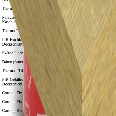
Therma TT47 Gefälledachplatte
Polyurethan Gefälledachdämmung mit beidseitiger Mineralvlies-
Kaschierung
Therma TR26 Flachdachplatte
PIR-Hochleistungsdämmung mit beidseitiger Alu-Mehrlagen-
Deckschicht
K-Roc Flachdachplatte 70/039
Dämmplatten aus Steinwolle zur Verwendung auf Flachdächern
Therma TT46 Gefälledachplatte
PIR-Gefälledachdämmung mit beidseitiger Alu-Mehrlagen-
Deckschicht
Corotop Fix Pro
Corotop Fix PRO ist ein einseitiges, universelles Klebeband.
Corotop Band