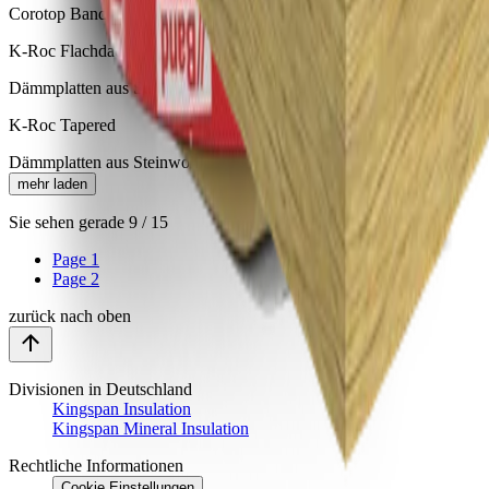
Corotop Band ist ein einseitiges, Reparatur-Klebeband.
K-Roc Flachdachplatte 70/037
Dämmplatten aus Steinwolle zur Verwendung auf Flachdächern
K-Roc Tapered
Dämmplatten aus Steinwolle für Gefälledächer
mehr laden
Sie sehen gerade
9
/
15
Page
1
Page
2
zurück nach oben
Divisionen in Deutschland
Kingspan Insulation
Kingspan Mineral Insulation
Rechtliche Informationen
Cookie Einstellungen