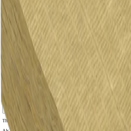
Dach
Dach
Wir bieten eine breite Palette von Produkten an, die zur Gestaltung
und Verbesserung aller Arten von Dächern verwendet werden
können, einschließlich Flachdächern, Schrägdächern, gebogenen
Dächern und mehr.
Stöbern Sie in unserem breiten Angebot an isolierten Dachpaneelen,
Dachisolierungen, Dachfenstern und vielem mehr.
mehr
Therma TR27 Flachdachplatte
Als Flachdachdämmung und Innendämmung der Decke einsetzbar