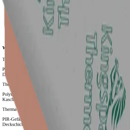
Therma TR27 Flachdachplatte
Weitere Produkte zur Dachdämmung
Therma TR26 Flachdachplatte
PIR-Hochleistungsdämmung mit beidseitiger Alu-Mehrlagen-
Deckschicht
Therma TT47 Gefälledachplatte
Polyurethan Gefälledachdämmung mit beidseitiger Mineralvlies-
Kaschierung
Therma TT46 Gefälledachplatte
PIR-Gefälledachdämmung mit beidseitiger Alu-Mehrlagen-
Deckschicht