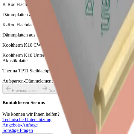
K-Roc Flachdachplatte 70/037
Dämmplatten aus Steinwolle zur Verwendung auf Flachdächern
K-Roc Flachdachplatte 70/039
Dämmplatten aus Steinwolle zur Verwendung auf Flachdächern
Kooltherm K10 CWW Unterdeckenplatte
Kooltherm K10 Unterdeckenplatte mit integrierter Troldtekt A2-
Akustikplatte
Therma TP11 Steildachplatte
Aufsparren-Dämmelement mit aufkaschierter Unterspannbahn
Previous slide
Next slide
Kontaktieren Sie uns
Wie können wir Ihnen helfen?
Technische Unterstützung
Angebots-Anfrage
Sonstige Fragen