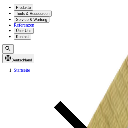
Produkte
Tools & Ressourcen
Service & Wartung
Referenzen
Über Uns
Kontakt
Deutschland
Startseite