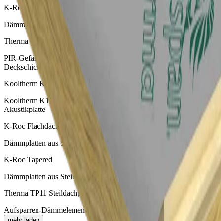
K-Roc Flachdachplatte 70/039
Dämmplatten aus Steinwolle zur Verwendung auf Flachdächern
Therma TT46 Gefälledachplatte
PIR-Gefälledachdämmung mit beidseitiger Alu-Mehrlagen-
Deckschicht
Kooltherm K10 CWW Unterdeckenplatte
Kooltherm K10 Unterdeckenplatte mit integrierter Troldtekt A2-
Akustikplatte
K-Roc Flachdachplatte 70/037
Dämmplatten aus Steinwolle zur Verwendung auf Flachdächern
K-Roc Tapered
Dämmplatten aus Steinwolle für Gefälledächer
Therma TP11 Steildachplatte
Aufsparren-Dämmelement mit aufkaschierter Unterspannbahn
mehr laden