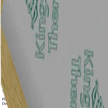
Dachdämmung
Dachdämmung
Therma TR27 Flachdachplatte
Als Flachdachdämmung und Innendämmung der Decke einsetzbar
Therma TT47 Gefälledachplatte
Polyurethan Gefälledachdämmung mit beidseitiger Mineralvlies-
Kaschierung
Therma TR26 Flachdachplatte
PIR-Hochleistungsdämmung mit beidseitiger Alu-Mehrlagen-
Deckschicht