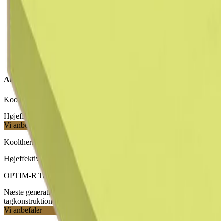
Therma TT Diamond Modfaldskile plade
Andre tagisoleringsplader
Kooltherm K10 Loftsplade
Højeffektiv isolering til undersiden af betondæk
Vi anbefaler
Kooltherm K12 D Isoleringsplade til Træskonstruktioner
Højeffektiv isolering til træ- og stålskeletsystemer og imellem spær
OPTIM-R Tagsystem
Næste generations højeffektive isolering til krævende
tagkonstruktioner
Vi anbefaler