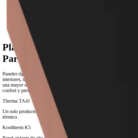
Planchas Aislantes para Paredes
Planchas Aislantes para
Paredes
Paneles rígidos de aislamiento tipo PIR para colocación en paredes
interiores, trasdosados, fachadas ventiladas. Su colocación ofrece
una mayor superficie útil/habitable en la vivienda manteniendo el
confort y prestaciones térmicas.
Therma TA41
Un solo producto para múltiples aplicaciones con alto rendimiento
térmico.
Kooltherm K5
Panel aislante de alta eficiencia como parte del SATE