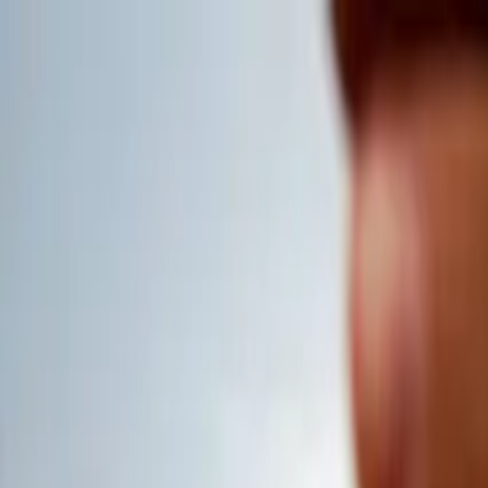
Produits
Services et outils
Savoir et inspiration
À propos de nous
Contacts
France
Accueil