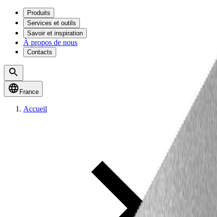
Produits
Services et outils
Savoir et inspiration
À propos de nous
Contacts
France
Accueil