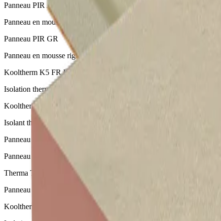
Panneau PIR AK
Panneau en mousse rigide PIR revêtu d’un complexe multicouche kra
Panneau PIR GR
Panneau en mousse rigide PIR revêtu d’une feuille d’aluminium gaufr
Kooltherm K5 FR Panneau ETICS
Isolation thermique résolique pour façades sans lame d’air (ETICS)
Kooltherm K15 FR Panneau Façade Ventilée
Isolant thermique pour façades ventilées, vêtures et vêtages
Panneau PUR 2PS
Panneau de mousse rigide PIR recouvert d’un revêtement en polyeste
Therma TF70 SP
Panneau de mousse PIR recouvert d’un complexe multicouche kraft-
Kooltherm K20 FR Panneau Elément Béton