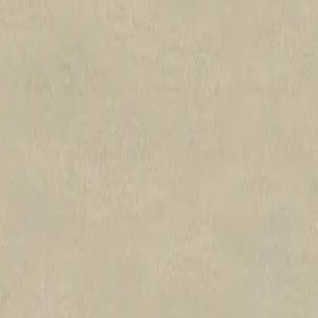
ft-alumine
ée.
r
aluminium.