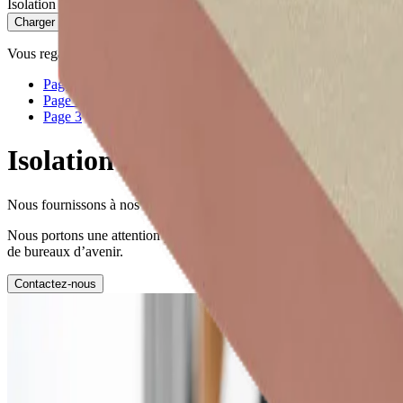
Isolation thermique en mousse résolique pour éléments préfabriqués e
Charger plus
Vous regardez
9
/
22
Page
1
Page
2
Page
3
Isolation de haute performance
Nous fournissons à nos clients du secteur de la construction des prod
Nous portons une attention particulière à l’innovation, à la durabilité, 
de bureaux d’avenir.
Contactez-nous