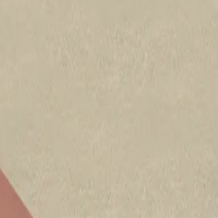
n béton
uits isolants en mousse rigide accompagnés de tous les conseils éventuel
à la sécurité et nous laissons beaucoup de place à la conception et à l’in