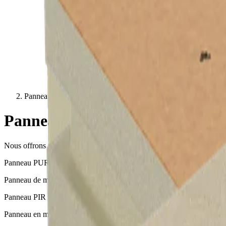
Panneaux Isolants
Panneaux Isolants
Nous offrons une gamme d’isolants performants et innovants pour chaq
Panneau PUR PS
Panneau de mousse rigide PIR revêtu d’aluminium et de polyester ren
Panneau PIR F ALK
Panneau en mousse rigide PIR revêtu d’un complexe multicouche kra