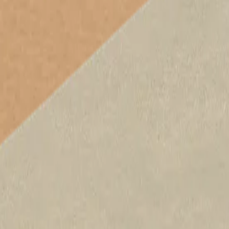
ue application, caractérisés par une très haute performance thermique 
forcé.
ft-alumine