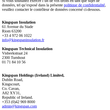
Si vous souhaitez exercer l’un de vos droits en tant que sujet de
données, tel qu’exposé dans la présente
politique de confidentialité
,
veuillez contacter le contrôleur de données concerné ci-dessous.
Kingspan Insulation
61 Avenue du Stade
Riom 63200
+33 4 972 06 1022
info@kingspaninsulation.fr
Kingspan Technical Insulation
Visbeekstraat 24
2300 Turnhout
01 71 84 10 56
Kingspan Holdings (Ireland) Limited,
Dublin Road,
Kingscourt,
Co. Cavan,
A82 XY31,
Republic of Ireland.
+353 (0)42 969 8000
admin@kingspan.com