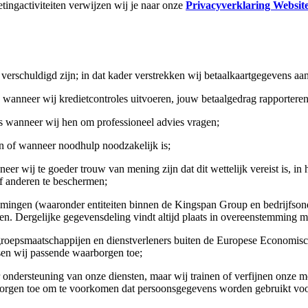
tingactiviteiten verwijzen wij je naar onze
Privacyverklaring Websit
verschuldigd zijn; in dat kader verstrekken wij betaalkaartgegevens aan
 wanneer wij kredietcontroles uitvoeren, jouw betaalgedrag rapporteren
rs wanneer wij hen om professioneel advies vragen;
n of wanneer noodhulp noodzakelijk is;
eer wij te goeder trouw van mening zijn dat dit wettelijk vereist is, i
f anderen te beschermen;
mingen (waaronder entiteiten binnen de Kingspan Group en bedrijfsonde
den. Dergelijke gegevensdeling vindt altijd plaats in overeenstemming
oepsmaatschappijen en dienstverleners buiten de Europese Economisc
ssen wij passende waarborgen toe;
r ondersteuning van onze diensten, maar wij trainen of verfijnen onze
borgen toe om te voorkomen dat persoonsgegevens worden gebruikt voo