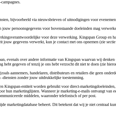
 ‑campagnes.
nsten, bijvoorbeeld via nieuwsbrieven of uitnodigingen voor evenemen
pan jouw persoonsgegevens voor bovenstaande doeleinden mag verwerk
erkingsverantwoordelijke voor deze verwerking. Kingspan Group en haa
eit jouw gegevens verwerkt, kun je contact met ons opnemen (zie sectie
an, evenals over andere informatie van Kingspan waarvan wij denken da
g hebt gegeven of tenzij je ons hebt verzocht dit niet te doen (zie hiero
(zoals aannemers, handelaren, distributeurs en retailers die geen onde
 ‑diensten zonder jouw uitdrukkelijke toestemming.
en Kingspan‑entiteit worden gebruikt voor direct‑marketingdoeleinden,
or hun marketinglijsten. Wanneer je marketing‑e‑mails ontvangt van een
communiceerde middelen, waaronder telefonisch of per post.
jde marketingdatabase beheert. Dit betekent dat wij je niet centraal 