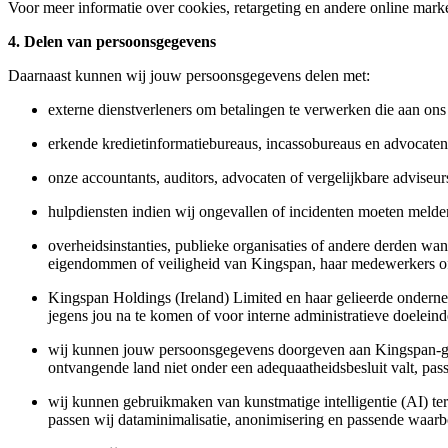
Voor meer informatie over cookies, retargeting en andere online marke
4. Delen van persoonsgegevens
Daarnaast kunnen wij jouw persoonsgegevens delen met:
externe dienstverleners om betalingen te verwerken die aan ons 
erkende kredietinformatiebureaus, incassobureaus en advocaten
onze accountants, auditors, advocaten of vergelijkbare adviseu
hulpdiensten indien wij ongevallen of incidenten moeten melde
overheidsinstanties, publieke organisaties of andere derden wann
eigendommen of veiligheid van Kingspan, haar medewerkers o
Kingspan Holdings (Ireland) Limited en haar gelieerde onderne
jegens jou na te komen of voor interne administratieve doelein
wij kunnen jouw persoonsgegevens doorgeven aan Kingspan‑gr
ontvangende land niet onder een adequaatheidsbesluit valt, pa
wij kunnen gebruikmaken van kunstmatige intelligentie (AI) te
passen wij dataminimalisatie, anonimisering en passende waar