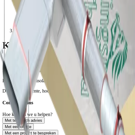
Kanaalisolatie
Kanaalisolatie
Therma kanaalisolatie
Hoogwaardige kanaalisolatie
Kooltherm kanaalisolatie
Dunne en efficiënte, hoogwaardige kanaalisolatie
Contacteer ons
Hoe kunnen we u helpen?
Met technisch advies
Met een offerte
Met een project te bespreken