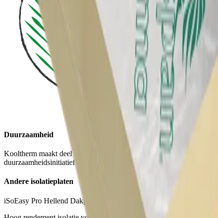
Duurzaamheid
Kooltherm maakt deel uit van ons Planet Passionate
duurzaamheidsinitiatief.
Andere isolatieplaten
iSoEasy Pro Hellend Dakplaat
Hoog rendement isolatie voor hellende daken (binnenzijde)