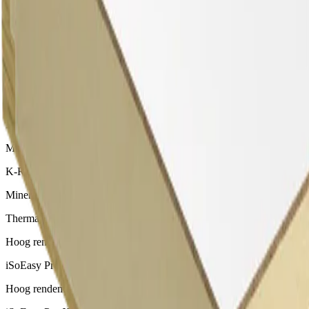
Therma TT46 Afschot Dakplaat
Andere dakisolatieplaten
K-Roc Platdakplaat 70/037
Minerale steenwol isolatieplaat voor gebruik op platte daken
K-Roc Afschotplaat
Minerale steenwol isolatieplaat voor gebruik in afschotdaken
Therma TR26 Platdakplaat
Hoog rendement isolatie voor platte en licht hellende daken
iSoEasy Pro Hellend Dakplaat
Hoog rendement isolatie voor hellende daken (binnenzijde)