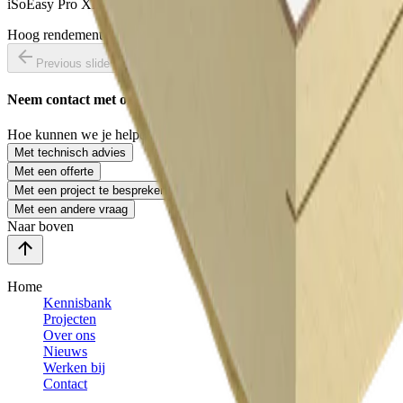
iSoEasy Pro XL Hellend Dakplaat
Hoog rendement isolatie voor hellende daken (binnenzijde)
Previous slide
Next slide
Neem contact met ons op
Hoe kunnen we je helpen?
Met technisch advies
Met een offerte
Met een project te bespreken
Met een andere vraag
Naar boven
Home
Kennisbank
Projecten
Over ons
Nieuws
Werken bij
Contact