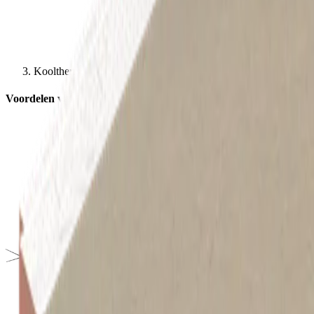
Kooltherm K20 Betonelement Plaat
Voordelen van Kooltherm