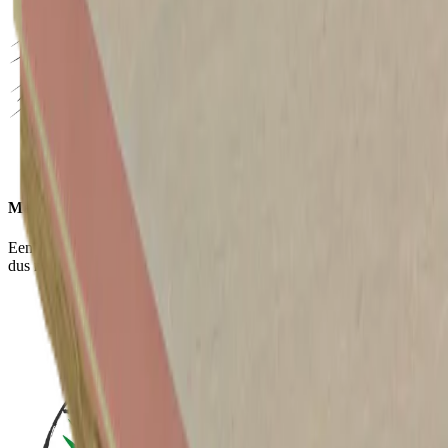
Meer ruimte
Een zeer dunne hardschuim oplossing voor slanke constructies en
dus meer ruimte.