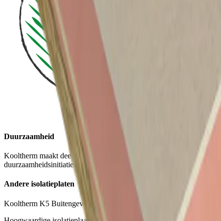
Duurzaamheid
Kooltherm maakt deel uit van ons Planet Passionate
duurzaamheidsinitiatief.
Andere isolatieplaten
Kooltherm K5 Buitengevelplaat
Hoogwaardige isolatieplaat als onderdeel voor ETICS