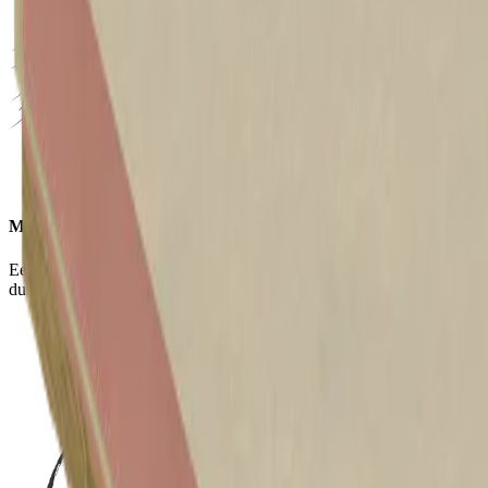
Meer ruimte
Een zeer dunne hardschuim oplossing voor slanke constructies en
dus meer ruimte.