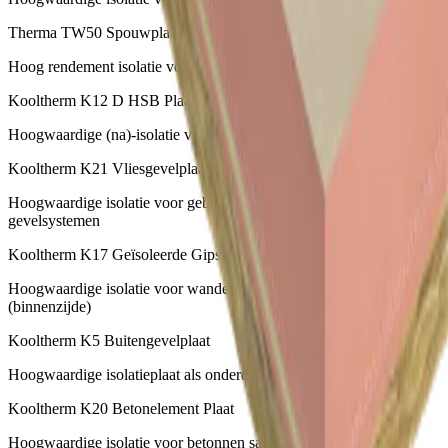
Therma TW50 Spouwplaat
Hoog rendement isolatie voor spouwmuren
Kooltherm K12 D HSB Plaat
Hoogwaardige (na)-isolatie voor diverse toepassingen
Kooltherm K21 Vliesgevelplaat
Hoogwaardige isolatie voor gebruik achter regenwerende
gevelsystemen
Kooltherm K17 Geïsoleerde Gipsplaat
Hoogwaardige isolatie voor wanden en dakconstructies
(binnenzijde)
Kooltherm K5 Buitengevelplaat
Hoogwaardige isolatieplaat als onderdeel voor ETICS
Kooltherm K20 Betonelement Plaat
Hoogwaardige isolatie voor betonnen sandwich elementen