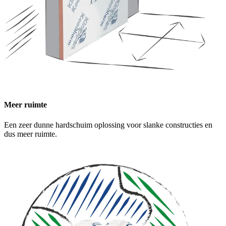
Meer ruimte
Een zeer dunne hardschuim oplossing voor slanke constructies en
dus meer ruimte.