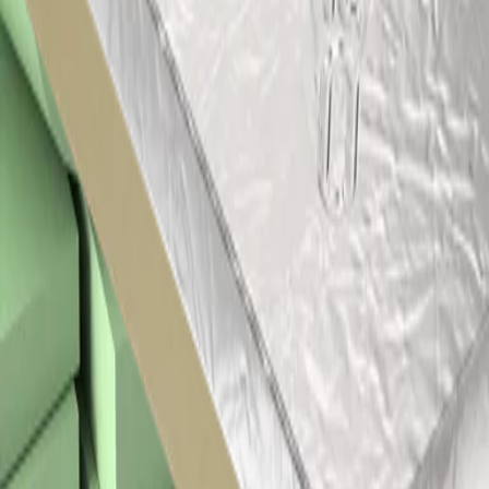
Tarecpir HD
Hoogwaardige industriële isolatie voor toepassingen met een hoge
densiteit
Tarecpir HT
Hoogwaardige industriële isolatie voor toepassingen met hoge
temperaturen
Tarecpir M1-CR
Hoogwaardige industriële isolatie voor cryogene toepassingen
Therma TR26 Platdakplaat
Hoog rendement isolatie voor platte en licht hellende daken
Therma TT46 Afschot Dakplaat
Hoog rendement isolatie voor het creëren van afschot
iSoEasy Pro XL Hellend Dakplaat
Hoog rendement isolatie voor hellende daken (binnenzijde)