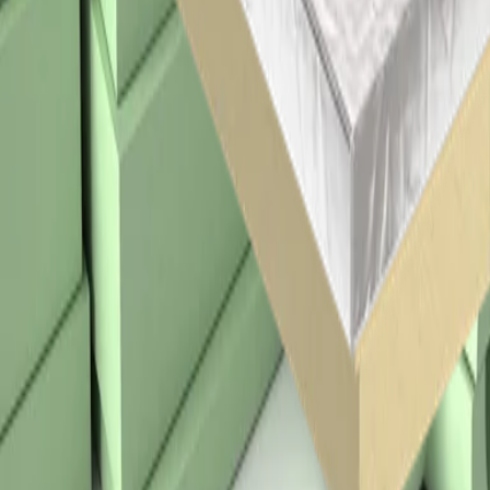
Therma TP10 Renova Hellend Dakplaat
Hoog rendement isolatie voor hellende daken (buitenzijde)
OPTIM-R Daksysteem
Thermische vacuüm isolatie voor balkons, terrassen en daken
Laad meer
U bekijkt
9
/
16
Page
1
Page
2
Naar boven
Home
Kennisbank
Projecten
Over ons
Nieuws
Werken bij
Contact