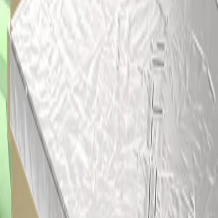
Dak
Dak
Wij bieden een breed scala aan producten die kunnen worden
gebruikt om alle soorten daktoepassingen te creëren en te
verbeteren, met inbegrip van platte daken, hellende daken, gebogen
daken en nog veel meer.
Bekijk ons brede assortiment van geïsoleerde dakpanelen,
dakisolatie, daklichten en nog veel meer.
Meer
Kooltherm K7 Hellend Dakplaat
Thermische resol isolatie voor hellende daken