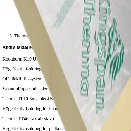
Therma TR26 Skiva till platt tak
Andra takisoleringsskivor
Kooltherm K10 Undertaksskiva
Högeffektiv isolering för undertak och betongbjälklag
OPTIM-R Taksystem
Vakuumförpackad isolering för krävande takkonstruktioner
Therma TP10 Snedtaksskiva
Högeffektiv isolering för lutande takkonstruktioner
Therma TT46 Takfallsskiva
Högeffektiv isolering för platta och låglutande tak med mekanisk