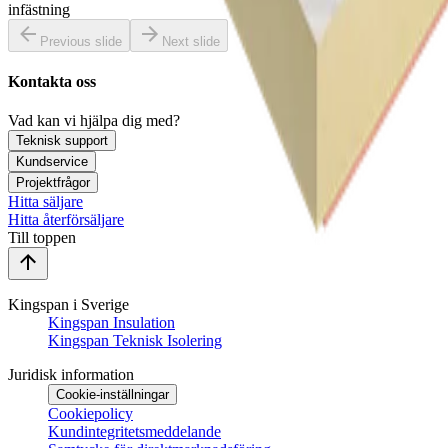
infästning
Previous slide
Next slide
Kontakta oss
Vad kan vi hjälpa dig med?
Teknisk support
Kundservice
Projektfrågor
Hitta säljare
Hitta återförsäljare
Till toppen
Kingspan i Sverige
Kingspan Insulation
Kingspan Teknisk Isolering
Juridisk information
Cookie-inställningar
Cookiepolicy
Kundintegritetsmeddelande