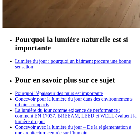
Pourquoi la lumière naturelle est si
importante
Lumière du jour : pourquoi un bâtiment procure une bonne
sensation
Pour en savoir plus sur ce sujet
Pourquoi l’épaisseur des murs est importante
Concevoir pour la lumière du jour dans des environnements
urbains compacts
La lumière du jour comme exigence de performance :
comment EN 17037, BREEAM, LEED et WELL évaluent la
lumière du jour
Concevoir avec la lumière du jour – De la réglementation à
une architecture centrée sur l’humain