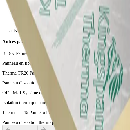
K-Roc Panneau isolant en pente
Autres panneaux d'isolation des toitures
K-Roc Panneau toiture plate 70/037
Panneau en fibre minérale de roche pour toitures plates
Therma TR26 Panneau Toiture Plate
Panneau d'isolation thermique en mousse PIR pour toitures plates
OPTIM-R Système de toiture
Isolation thermique sous vide pour balcons, terrasses et toitures
Therma TT46 Panneau Pente Intégrée Toiture Plate
Panneau d'isolation thermique en mousse PIR pour toitures plates