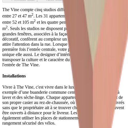
The Vine compte cinq studios différents, dont la superficie varie
2
entre 27 et 47 m
. Les 31 appartements ont une superficie comprise
2
entre 52 et 105 m
et les quatre penthouses couvrent entre 54 et 130
2
m
. Seuls les studios ne disposent pas d'une terrasse privée. Les
grandes fenêtres, associées à la façade revêtue de plâtre léger
décoratif, confèrent au complexe un aspect intemporel et unique, qui
attire l'attention dans la rue. Lorsque vous franchirez pour la
première fois l’entrée centrale, votre première impression sera
unique elle aussi. Le designer d’intérieur Provoke Agency a réussi à
transposer la culture et le caractère du centre-ville de Leuven dans
l'entrée de The Vine.
Installations
Vivre à The Vine, c'est vivre dans le luxe. Vous bénéficiez par
exemple d’une buanderie commune centrale avec des machines à
laver et des sèche-linge. Chaque appartement dispose également de
son propre casier au rez-de-chaussée, où les colis peuvent être livrés
sans que le propriétaire ait à se trouver chez lui. Ces casiers peuvent
être ouverts à distance pour le livreur. Les habitants peuvent
également utiliser les places de stationnement souterrain et un
rangement sécurisé des vélos.