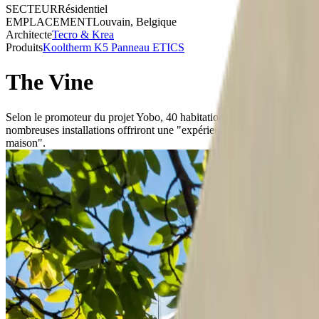
SECTEUR
Résidentiel
EMPLACEMENT
Louvain, Belgique
Architecte
Tecro & Krea
Produits
Kooltherm K5 Panneau ETICS
The Vine
Selon le promoteur du projet Yobo, 40 habitations uniques et de
nombreuses installations offriront une "expérience hôtelière à la
maison".