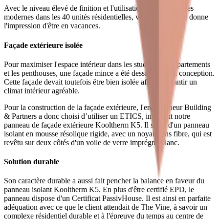
Avec le niveau élevé de finition et l'utilisation de technologies
modernes dans les 40 unités résidentielles, vivre à The Vine donne
l'impression d'être en vacances.
Façade extérieure isolée
Pour maximiser l'espace intérieur dans les studios, les appartements
et les penthouses, une façade mince a été dessinée dès la conception.
Cette façade devait toutefois être bien isolée afin de garantir un
climat intérieur agréable.
Pour la construction de la façade extérieure, l'entrepreneur Building
& Partners a donc choisi d’utiliser un ETICS, intégrant notre
panneau de façade extérieure Kooltherm K5. Il s'agit d'un panneau
isolant en mousse résolique rigide, avec un noyau sans fibre, qui est
revêtu sur deux côtés d'un voile de verre imprégné blanc.
Solution durable
Son caractère durable a aussi fait pencher la balance en faveur du
panneau isolant Kooltherm K5. En plus d'être certifié EPD, le
panneau dispose d'un Certificat PassivHouse. Il est ainsi en parfaite
adéquation avec ce que le client attendait de The Vine, à savoir un
complexe résidentiel durable et à l'épreuve du temps au centre de