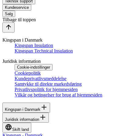
Teknisk support
Kundeservice
Salg
Tilbage til toppen
Kingspan i Danmark
Kingspan Insulation
Kingspan Technical Insulation
Juridisk information
Cookie-indstillinger
Cookiepolitik
Kundeprivatlivsmeddelelse
Samtykke til direkte markedsføring
Privatlivspolitik for hjemmesiden
Vilkår og betingelser for brug af hjemmesiden
Kingspan i Danmark
Juridisk information
Skift land
Kingspan - Danmark