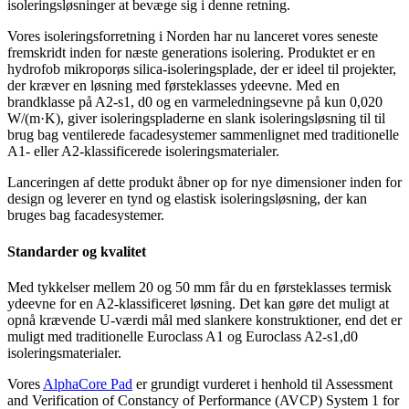
isoleringsløsninger at bevæge sig i denne retning.
Vores isoleringsforretning i Norden har nu lanceret vores seneste
fremskridt inden for næste generations isolering. Produktet er en
hydrofob mikroporøs silica-isoleringsplade, der er ideel til projekter,
der kræver en løsning med førsteklasses ydeevne. Med en
brandklasse på A2-s1, d0 og en varmeledningsevne på kun 0,020
W/(m·K), giver isoleringspladerne en slank isoleringsløsning til til
brug bag ventilerede facadesystemer sammenlignet med traditionelle
A1- eller A2-klassificerede isoleringsmaterialer.
Lanceringen af dette produkt åbner op for nye dimensioner inden for
design og leverer en tynd og elastisk isoleringsløsning, der kan
bruges bag facadesystemer.
Standarder og kvalitet
Med tykkelser mellem 20 og 50 mm får du en førsteklasses termisk
ydeevne for en A2-klassificeret løsning. Det kan gøre det muligt at
opnå krævende U-værdi mål med slankere konstruktioner, end det er
muligt med traditionelle Euroclass A1 og Euroclass A2-s1,d0
isoleringsmaterialer.
Vores
AlphaCore Pad
er grundigt vurderet i henhold til Assessment
and Verification of Constancy of Performance (AVCP) System 1 for