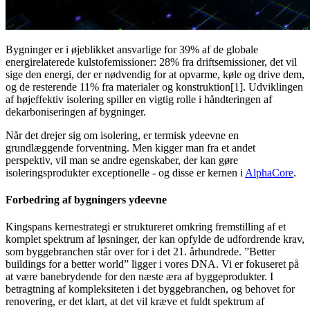
Bygninger er i øjeblikket ansvarlige for 39% af de globale
energirelaterede kulstofemissioner: 28% fra driftsemissioner, det vil
sige den energi, der er nødvendig for at opvarme, køle og drive dem,
og de resterende 11% fra materialer og konstruktion[1]. Udviklingen
af højeffektiv isolering spiller en vigtig rolle i håndteringen af
dekarboniseringen af bygninger.
Når det drejer sig om isolering, er termisk ydeevne en
grundlæggende forventning. Men kigger man fra et andet
perspektiv, vil man se andre egenskaber, der kan gøre
isoleringsprodukter exceptionelle - og disse er kernen i
AlphaCore
.
Forbedring af bygningers ydeevne
Kingspans kernestrategi er struktureret omkring fremstilling af et
komplet spektrum af løsninger, der kan opfylde de udfordrende krav,
som byggebranchen står over for i det 21. århundrede. ”Better
buildings for a better world” ligger i vores DNA. Vi er fokuseret på
at være banebrydende for den næste æra af byggeprodukter. I
betragtning af kompleksiteten i det byggebranchen, og behovet for
renovering, er det klart, at det vil kræve et fuldt spektrum af