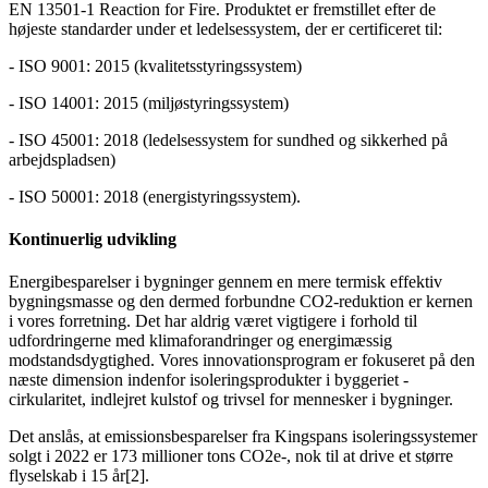
EN 13501-1 Reaction for Fire. Produktet er fremstillet efter de
højeste standarder under et ledelsessystem, der er certificeret til:
- ISO 9001: 2015 (kvalitetsstyringssystem)
- ISO 14001: 2015 (miljøstyringssystem)
- ISO 45001: 2018 (ledelsessystem for sundhed og sikkerhed på
arbejdspladsen)
- ISO 50001: 2018 (energistyringssystem).
Kontinuerlig udvikling
Energibesparelser i bygninger gennem en mere termisk effektiv
bygningsmasse og den dermed forbundne CO2-reduktion er kernen
i vores forretning. Det har aldrig været vigtigere i forhold til
udfordringerne med klimaforandringer og energimæssig
modstandsdygtighed. Vores innovationsprogram er fokuseret på den
næste dimension indenfor isoleringsprodukter i byggeriet -
cirkularitet, indlejret kulstof og trivsel for mennesker i bygninger.
Det anslås, at emissionsbesparelser fra Kingspans isoleringssystemer
solgt i 2022 er 173 millioner tons CO2e-, nok til at drive et større
flyselskab i 15 år[2].