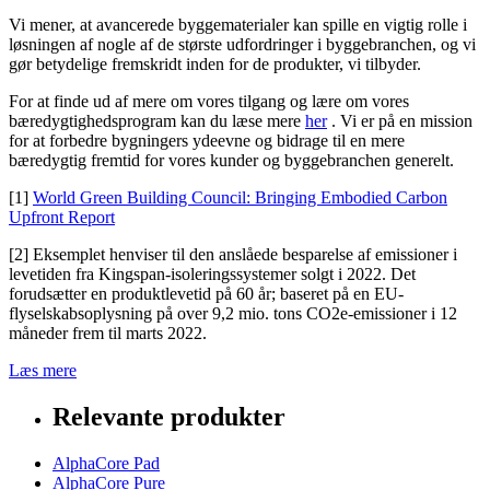
Vi mener, at avancerede byggematerialer kan spille en vigtig rolle i
løsningen af nogle af de største udfordringer i byggebranchen, og vi
gør betydelige fremskridt inden for de produkter, vi tilbyder.
For at finde ud af mere om vores tilgang og lære om vores
bæredygtighedsprogram kan du læse mere
her
. Vi er på en mission
for at forbedre bygningers ydeevne og bidrage til en mere
bæredygtig fremtid for vores kunder og byggebranchen generelt.
[1]
World Green Building Council: Bringing Embodied Carbon
Upfront Report
[2] Eksemplet henviser til den anslåede besparelse af emissioner i
levetiden fra Kingspan-isoleringssystemer solgt i 2022. Det
forudsætter en produktlevetid på 60 år; baseret på en EU-
flyselskabsoplysning på over 9,2 mio. tons CO2e-emissioner i 12
måneder frem til marts 2022.
Læs mere
Relevante produkter
AlphaCore Pad
AlphaCore Pure