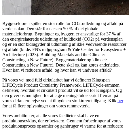
Byggesektoren spiller en stor rolle for CO2-udledning og affald på
verdensplan. Den står for næsten 50 % af det globale
materialeforbrug. Bygninger og byggeri er ansvarlige for 37 % af
den energirelaterede udledning af kuldioxid (CO2) på verdensplan
og er en stor bidragyder til udtømning af ikke-vedvarende ressourcer
og affald (kilde: FN's miljøprogram & Yale Center for Ecosystems +
Architecture (2023). Building Materials and the Climate:
Constructing a New Future). Byggematerialer og klimaet:
Constructing a New Future). Dette skal og kan gøres anderledes.
Hvor kan vi reducere affald, og hvor kan vi undvære affald?
På vores vej mod fuld cirkularitet har vi defineret Kingspan
LIFECycle Product Circularity Framework. LIFECycle-rammen
definerer, hvordan et cirkulært produkt vil se ud for Kingspan. Og
den giver os mulighed for at tage meningsfulde skridt fremad på
vores cirkulære rejse ved at tilbyde en struktureret tilgang. Klik
her
for at få flere oplysninger om vores rammeværk.
Vores ambition er, at alle vores faciliteter skal have en
produktionscyklus, der er bet-zero. Gennem forbedringer af vores
produktionsproces opsamler og genbruger vi varme for at reducere