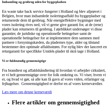
Indsamling og genbrug uden for byggepladsen
En waste take back service fungerer i Holland og blev afprøvet i
Belgien, hvor man indsamlede isoleringsaffald fra byggepladser og
returnerede dem til genbrug. Når energieffektive bygninger med
vores isolering rives ned, vil vi gerne give garanti for, at de (rene)
plader kan returneres til genbrug. I øjeblikket undersøger vi disse
garantier, de juridiske og operationelle betingelser samt de
operationelle betingelser for at implementere dem sammen med
partnere i forsyningskæden, da pladernes type, alder og tilstand
bestemmer den optimale affaldsstrøm. For nylig blev der lanceret en
returgaranti for specifikke Unidek-plader til skrå tage i Holland.
Vi er fuldstændig gennemsigtige
Fra brandtest og affaldshåndtering til hvordan vi arbejder cirkulært,
er vi helt gennemsigtige over for folk omkring os. Vi viser, hvem vi
er, og hvad vi gør, så alle kan få gavn af vores viden, erfaringer og
fejltagelser. Gennemsigtighed er derfor en af vores kerneværdier.
Læs mere om denne kerneværdi
Flere artikler om gennemsigtighed