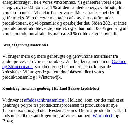
energiforbruget i hele vores virksomhed. Vi genererer vores egen
energi, og i 2023 kom 12,4 % af den samlede energi, vi brugte, fra
vores solpaneler. Vi elektrificerer vores flåde - fra leasingbiler til
gaffeltrucks. Vi reducerer mængden af støv, der opstår under
produktionen, og vi opsamler og oparbejder det. Siden 2021 er intet
produktionsaffald blevet deponeret, og vi har haft 100 % genbrug af
vores produktionsaffald, hvoraf ca. 80 % er blevet genanvendt.
Brug af genbrugsmaterialer
Vi bruger mere og mere genbrugte og genvundne materialer fra
andre processer i vores produkter. Vi arbejder sammen med
Coolrec
og Zimmermann
, som henter og behandler gasser fra gamle
køleskabe. Vi bruger de genvundne blæsemidler i vores
produktionsanlæg i Winterswijk.
Kemisk og mekanisk genbrug i Holland (lukker kredsløbet)
Vi driver et
affaldsgenbrugsanlæg
i Holland, som gør det muligt at
genbruge polyol fra produktionsprocessen til produktion af nye
Therma-isoleringsplader. Resten af vores Therma-produktionsaffald
indsamles til mekanisk genbrug af vores partnere
Warmotech
og
Bosig.