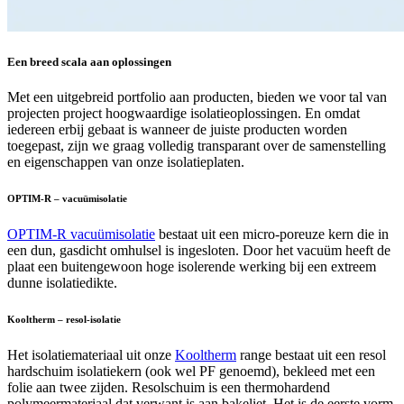
Een breed scala aan oplossingen
Met een uitgebreid portfolio aan producten, bieden we voor tal van
projecten project hoogwaardige isolatieoplossingen. En omdat
iedereen erbij gebaat is wanneer de juiste producten worden
toegepast, zijn we graag volledig transparant over de samenstelling
en eigenschappen van onze isolatieplaten.
OPTIM-R – vacuümisolatie
OPTIM-R vacuümisolatie
bestaat uit een micro-poreuze kern die in
een dun, gasdicht omhulsel is ingesloten. Door het vacuüm heeft de
plaat een buitengewoon hoge isolerende werking bij een extreem
dunne isolatiedikte.
Kooltherm – resol-isolatie
Het isolatiemateriaal uit onze
Kooltherm
range bestaat uit een resol
hardschuim isolatiekern (ook wel PF genoemd), bekleed met een
folie aan twee zijden. Resolschuim is een thermohardend
polymeermateriaal dat verwant is aan bakeliet. Het is de eerste vorm