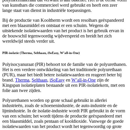
van kunsthars die commercieel werd gebruikt en heeft een zeer
lange staat van dienst in industriële toepassingen.
Bij de productie van Kooltherm wordt een resolhars geëxpandeerd
met een blaasmiddel en ontstaat er een schuim. Wegens de
uitstekende isolatiewaarden van het product is het gebruik ervan in
de bouwschil tegenwoordig wijdverspreid en breidt het zich
wereldwijd steeds verder uit.
PIR-isolatie (Therma, Selthaan, iSoEasy, W’all-in-One)
Polyisocyanuraat (PIR) behoort tot de familie van de polyurethanen.
Het is een verdere ontwikkeling van het traditionele polyurethaan
(PUR), maar het biedt betere isolatiewaarden en reageert beter bij
brand.
Therma
,
Selthaan
,
iSoEasy
en
W’all-in-One
zijn de
Kingspan isolatieplaten bestaande uit een PIR-isolatiekern, met een
folie aan twee zijden.
Polyurethanen worden op grote schaal gebruikt in allerlei
industrieën, zoals de schoenenindustrie, de auto-industrie en de
lijmindustrie. In de isolatie-industrie wordt PIR gebruikt in de vorm
van een schuim; het wordt tijdens de productie geëxpandeerd met
een blaasmiddel, zoals pentaan of kooldioxide. Vanwege de goede
isolatiewaarden van het product wordt het tegenwoordig op grote