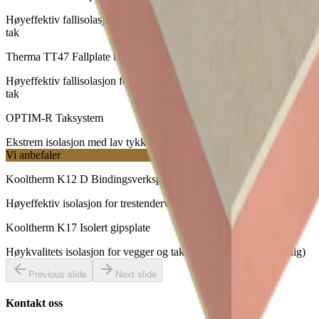
Høyeffektiv fallisolasjon for å sikre drenering av regnvann på flate
tak
Therma TT47 Fallplate til tak
Høyeffektiv fallisolasjon for å sikre drenering av regnvann på flate
tak
OPTIM-R Taksystem
Ekstrem isolasjon med lav tykkelse for takkonstruksjoner
Vi anbefaler
Kooltherm K12 D Bindingsverksplate
Høyeffektiv isolasjon for trestenderverk
Kooltherm K17 Isolert gipsplate
Høykvalitets isolasjon for vegger og takkonstruksjoner (innvendig)
Previous slide
Next slide
Kontakt oss