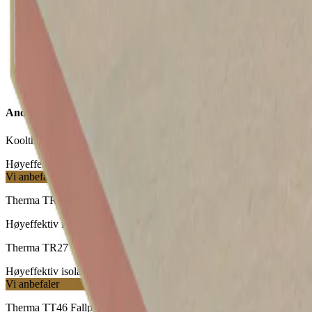
Therma TT Diamond Motfallskile plate
Andre takisolasjonsplater
Kooltherm K10 Undertaksplate
Høyeffektiv isolasjon for undertak
Vi anbefaler
Therma TR26 Plate til flate tak
Høyeffektiv isolasjon for flate tak
Therma TR27 Plate til flate tak
Høyeffektiv isolasjon for flate tak
Vi anbefaler
Therma TT46 Fallplate til tak