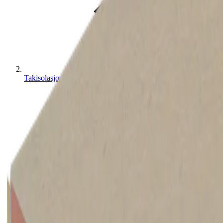
Takisolasjonsplater