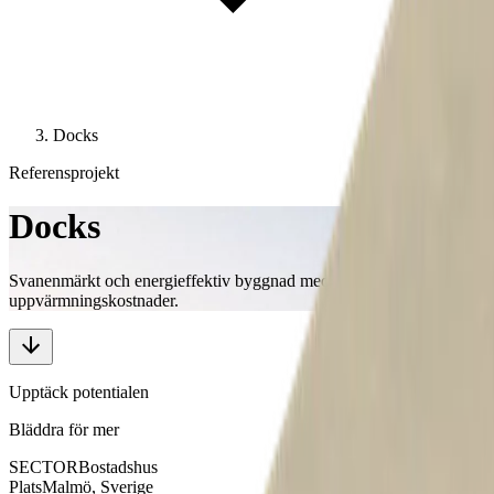
Docks
Referensprojekt
Docks
Svanenmärkt och energieffektiv byggnad med låga
uppvärmningskostnader.
Upptäck potentialen
Bläddra för mer
SECTOR
Bostadshus
Plats
Malmö, Sverige