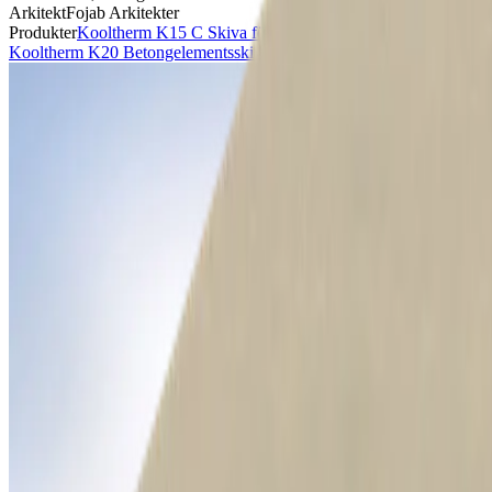
Arkitekt
Fojab Arkitekter
Produkter
Kooltherm K15 C Skiva för ventilerad fasad
,
Kooltherm
Kooltherm K20 Betongelementsskiva