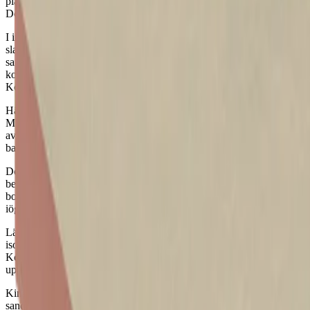
platsen där den brukade stå att förknippas med något helt annat.
Docks kommer att få ett extraordinärt yttre.
I inloppet till hamnen byggs Docks, Malmös nya landmärke. Två
slanka byggnadskroppar som från vissa vinklar tycks smälta
samman. Inglasade balkonger svävar över dockan likt
kontrollhytterna på de kranar som en gång syntes på
Kockumsvarvet.
Här bor du med ständig närkontakt till såväl himmel och vatten som
Malmös stadssiluetter och storstadsliv. Lägenheterna karaktäriseras
av generösa planlösningar, med stora fönsterpartier, rymliga
balkonger och rejäla takterrasser.
Docks 157 bostäder kommer att delas upp i två koncept. Docks
består av 151 bostäder 1-5 rok och Docks Premium som består av 6
bostäder 4-5 rok. 117-201 kvm. Docks 26 våningar och
iögonfallande arkitektur ger dig en tydlig identitet i Västra hamnen.
Lägenheterna är alla Svanenmärkta och Kingspan levererar
isoleringen till fasaden bestående av vårt produktsortiment
Kooltherm, vilket bidrar till energieffektivt byggande med låga
uppvärmningskostnader.
Kingspan levererar Kooltherm K20 Betongelementsskiva som
sandwichelement i betong och Kooltherm K15 C Skiva för