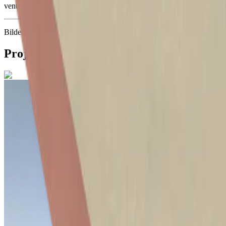
ventilerad fasad till själva fasaden. Bygget beräknas vara klart 2025.
Bilderna på denna sida är tagna av
JM AB / Visulent
.
Projektbilder