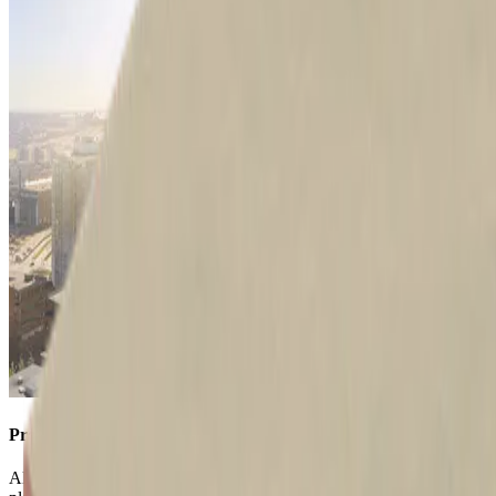
Projektet
Alla känner till den gamla Kockumskranen i Malmö. Snart kommer