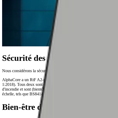
Sécurité des personnes
Nous considérons la sécurité incendie comme notre priorité absolue.
AlphaCore a un RtF A2-s1, d0 et K21 un RtF B-s3, d0 (EN 13501-
1:2018). Tous deux sont conformes à la législation locale en matière
d'incendie et sont (bientôt) soutenus par des tests d'incendie à grande
échelle, tels que BS8414 et SP FIRE 105.
Bien-être des utilisateurs