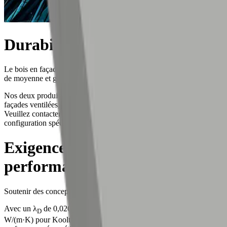
Durabilité
Le bois en façade gagne en popularité, même dans les constructions
de moyenne et grande hauteur.
Nos deux produits peuvent être utilisés dans les constructions de
façades ventilées, y compris les constructions à ossature bois.
Veuillez contacter notre service technique pour discuter de votre
configuration spécifique.
Exigences renforcées en
performance thermique
Soutenir des conceptions de bâtiments efficientes
Avec un λ
de 0,020 W/(m·K) pour AlphaCore et de 0,021
D
W/(m·K) pour Kooltherm K21, nos solutions aident à optimiser la