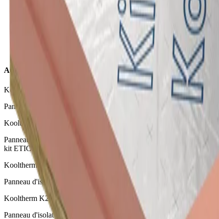
Kooltherm K21 Panneau Façade Ventilée
Autres panneaux d'isolation
Kooltherm K12 D Panneau Construction Ossature Bois
Panneau d'isolation thermique pour murs et toitures inclinées
Kooltherm K5 Panneau ETICS
Panneau d'isolation haute performance en tant que composant d'un
kit ETICS
Kooltherm K17 Panneau Doublage Isolant
Panneau d'isolation thermique en mousse résolique pour murs
Kooltherm K20 Panneau Elément Béton
Panneau d'isolation thermique en mousse résolique pour éléments