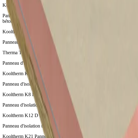
Kooltherm K20 Panneau Elément Béton
Panneau d'isolation thermique en mousse résolique pour éléments
béton
Kooltherm K17 Panneau Doublage Isolant
Panneau d'isolation thermique en mousse résolique pour murs
Therma TW50 EUR Panneau Mur Creux
Panneau d'isolation thermique en mousse PIR pour murs creux
Kooltherm K8 D Panneau Mur Creux
Panneau d'isolation thermique en mousse résolique pour murs creux
Kooltherm K8 D Plus Panneau Mur Creux
Panneau d'isolation thermique en mousse résolique pour murs creux
Kooltherm K12 D Panneau Construction Ossature Bois
Panneau d'isolation thermique pour murs et toitures inclinées
Kooltherm K21 Panneau Façade Ventilée