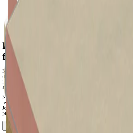
Panneaux d'isolation des façades
Panneaux d'isolation des
façades
Notre large gamme de panneaux d'isolation des murs convient à
diverses applications telles que l'isolation des murs par l'intérieur,
l'isolation des murs creux, l'isolation des façades ventilées, mais
aussi aux constructions à ossature bois.
Nos solutions d'isolation des façades conviennent aux projets
résidentiels, commerciaux, de construction neuve ou de rénovation.
Jetez un coup d'œil à l'aperçu ci-dessous et découvrez la solution la
plus adaptée à votre projet.
Plus