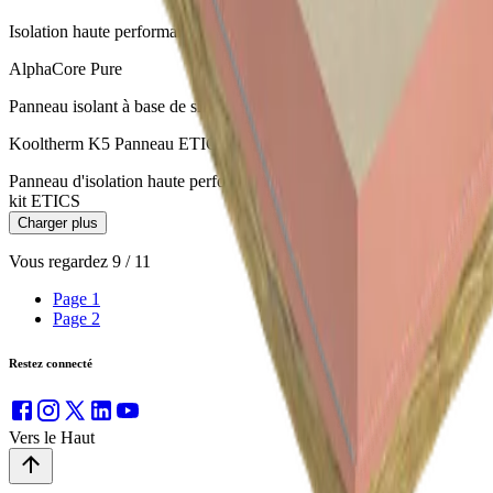
Isolation haute performance pour les systèmes de façades ventilées
AlphaCore Pure
Panneau isolant à base de silice microporeux
Kooltherm K5 Panneau ETICS
Panneau d'isolation haute performance en tant que composant d'un
kit ETICS
Charger plus
Vous regardez
9
/
11
Page
1
Page
2
Restez connecté
Vers le Haut