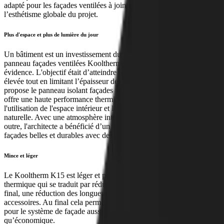
adapté pour les façades ventilées à joints ouverts favorisant ainsi
l’esthétisme globale du projet.
Plus d'espace et plus de lumière du jour
Un bâtiment est un investissement durable et pérenne. Le choix du
panneau façades ventilées Kooltherm K15 s’est imposé comme une
évidence. L'objectif était d’atteindre une performance énergétique
élevée tout en limitant l’épaisseur des murs. C'est exactement ce que
propose le panneau isolant façades ventilées K15. Non seulement il
offre une haute performance thermique, mais il maximise aussi
l'utilisation de l'espace intérieur et laisse entrer davantage de lumière
naturelle. Avec une atmosphère intérieure très agréable à la clé ! En
outre, l'architecte a bénéficié d’un bonus de liberté pour réaliser des
façades belles et durables avec des détails soignés.
Mince et léger
Le Kooltherm K15 est léger et possède une faible conductivité
thermique qui se traduit par réduction de l’épaisseur du complexe
final, une réduction des longueurs et quantités de fixations et
accessoires. Au final cela permet d’obtenir une solution optimale
pour le système de façade aussi bien au niveau technique
qu’économique.