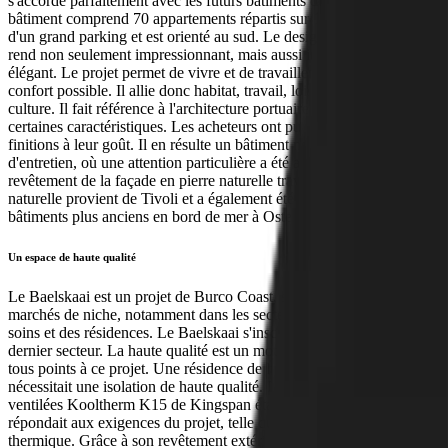
s'accorde parfaitement avec les futurs bâtiments de Baelskaai 25. Le
bâtiment comprend 70 appartements répartis sur 14 étages, il dispose
d'un grand parking et est orienté au sud. Le design en quinconce le
rend non seulement impressionnant, mais aussi intemporel et
élégant. Le projet permet de vivre et de travailler en ville avec tout le
confort possible. Il allie donc habitat, travail, loisirs, restauration et
culture. Il fait référence à l'architecture portuaire dont il a gardé
certaines caractéristiques. Les acheteurs ont pu personnaliser les
finitions à leur goût. Il en résulte un bâtiment nécessitant peu
d'entretien, où une attention particulière a été accordée au
revêtement de la façade en pierre naturelle travertin. Cette pierre
naturelle provient de Tivoli et a également été utilisée dans des
bâtiments plus anciens en bord de mer à Ostende et à Barcelone.
Un espace de haute qualité
Le Baelskaai est un projet de Burco Coast, spécialisé dans les
marchés de niche, notamment dans les secteurs des bureaux, des
soins et des résidences. Le Baelskaai s'inscrit parfaitement dans ce
dernier secteur. La haute qualité est un mot clé, qui s'applique en
tous points à ce projet. Une résidence de luxe telle que le Baelskaai
nécessitait une isolation de haute qualité. Le panneau isolant façades
ventilées Kooltherm K15 de Kingspan était la solution idéale car il
répondait aux exigences du projet, telle que haute performance
thermique. Grâce à son revêtement extérieur noir, ce panneau est