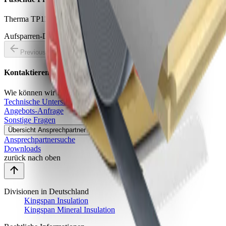
Therma TP11 Steildachplatte
Aufsparren-Dämmelement mit aufkaschierter Unterspannbahn
Previous slide
Next slide
Kontaktieren Sie uns
Wie können wir Ihnen helfen?
Technische Unterstützung
Angebots-Anfrage
Sonstige Fragen
Übersicht Ansprechpartner
Ansprechpartnersuche
Downloads
zurück nach oben
Divisionen in Deutschland
Kingspan Insulation
Kingspan Mineral Insulation