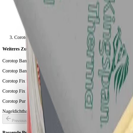
Corotop-bigband
Weiteres Zubehör für Dachdämmung
Corotop Band
Corotop Band ist ein einseitiges, Reparatur-Klebeband.
Corotop Fix Pro
Corotop Fix PRO ist ein einseitiges, universelles Klebeband.
Corotop Pur
Nageldichtband
Previous slide
Next slide
Passende Produkte