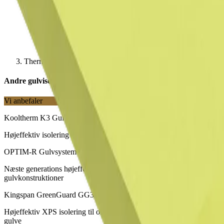
Therma TF70 Gulvplade
Andre gulvisoleringsplader
Vi anbefaler
Kooltherm K3 Gulvplade
Højeffektiv isolering til gulve
OPTIM-R Gulvsystem
Næste generations højeffektive isolering til krævende
gulvkonstruktioner
Kingspan GreenGuard GG300
Højeffektiv XPS isolering til omvendte tage, duo tage, kældre og
gulve