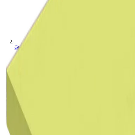
Gulv isoleringsplader