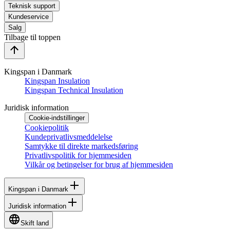
Teknisk support
Kundeservice
Salg
Tilbage til toppen
Kingspan i Danmark
Kingspan Insulation
Kingspan Technical Insulation
Juridisk information
Cookie-indstillinger
Cookiepolitik
Kundeprivatlivsmeddelelse
Samtykke til direkte markedsføring
Privatlivspolitik for hjemmesiden
Vilkår og betingelser for brug af hjemmesiden
Kingspan i Danmark
Juridisk information
Skift land