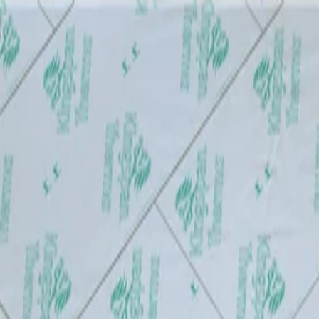
Produkter
Services og værktøjer
Viden og inspiration
Referenceprojekt
Om os
Kontakt os
Denmark
Hjemmeside