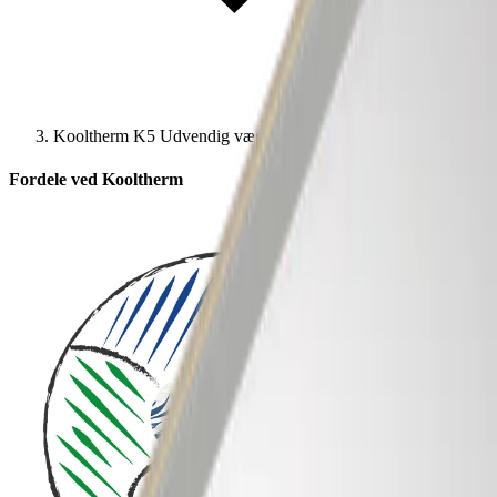
Kooltherm K5 Udvendig vægplade
Fordele ved Kooltherm