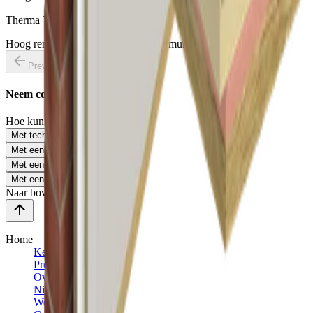
Therma TW50 Spouwplaat
Hoog rendement isolatie voor spouwmuren
Previous slide
Next slide
Neem contact met ons op
Hoe kunnen we je helpen?
Met technisch advies
Met een offerte
Met een project te bespreken
Met een andere vraag
Naar boven
Home
Kennisbank
Projecten
Over ons
Nieuws
Werken bij