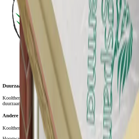
Duurzaamheid
Kooltherm maakt deel uit van ons Planet Passionate
duurzaamheidsinitiatief.
Andere isolatieplaten
Kooltherm K17 Geïsoleerde Gipsplaat
Hoogwaardige isolatie voor wanden en dakconstructies