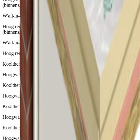
(binnenzijde)
W'all-in-One Basic Geïsoleerde Gipsplaat
Hoog rendement isolatie voor wanden en dakconstructies
(binnenzijde)
W'all-in-One System Geïsoleerde Gipsplaat Systeem
Hoog rendement isolatie voor wanden (binnenzijde)
Kooltherm K5 Buitengevelplaat
Hoogwaardige isolatieplaat als onderdeel voor ETICS
Kooltherm K8 D Spouwplaat
Hoogwaardige isolatie voor spouwmuren
Kooltherm K8 D Plus Spouwplaat
Hoogwaardige isolatie voor (oneffen) spouwmuren
Kooltherm K20 Betonelement Plaat
Hoogwaardige isolatie voor betonnen sandwich elementen