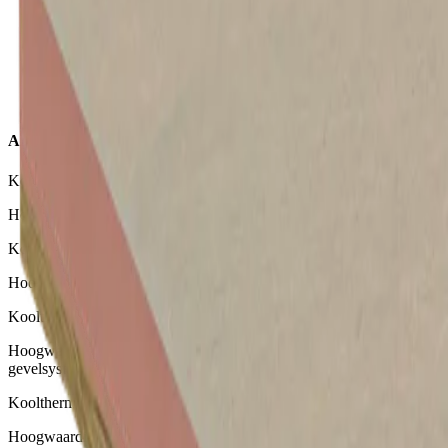
Therma TW50 Spouwplaat
Andere isolatieplaten
Kooltherm K8 D Spouwplaat
Hoogwaardige isolatie voor spouwmuren
Kooltherm K8 D Plus Spouwplaat
Hoogwaardige isolatie voor (oneffen) spouwmuren
Kooltherm K21 Vliesgevelplaat
Hoogwaardige isolatie voor gebruik achter regenwerende
gevelsystemen
Kooltherm K5 Buitengevelplaat
Hoogwaardige isolatieplaat als onderdeel voor ETICS