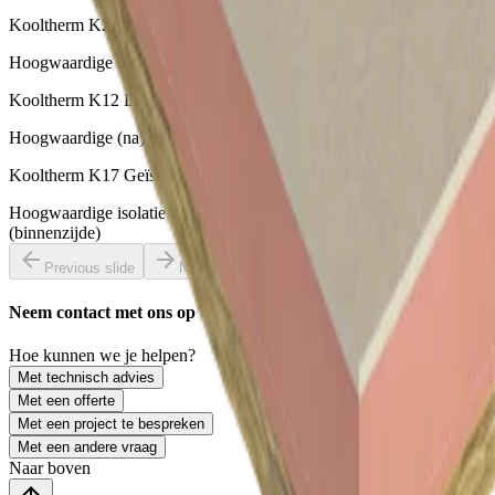
Kooltherm K20 Betonelement Plaat
Hoogwaardige isolatie voor betonnen sandwich elementen
Kooltherm K12 D HSB Plaat
Hoogwaardige (na)-isolatie voor diverse toepassingen
Kooltherm K17 Geïsoleerde Gipsplaat
Hoogwaardige isolatie voor wanden en dakconstructies
(binnenzijde)
Previous slide
Next slide
Neem contact met ons op
Hoe kunnen we je helpen?
Met technisch advies
Met een offerte
Met een project te bespreken
Met een andere vraag
Naar boven