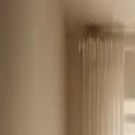
Produkter
Service och verktyg
Kunskap och inspiration
Referensprojekt
Om oss
Kontakta oss
Sverige
Hemsida Kingspan