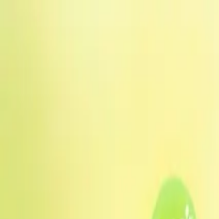
Produkter
Service och verktyg
Kunskap och inspiration
Referensprojekt
Om oss
Kontakta oss
Sverige
Hemsida Kingspan