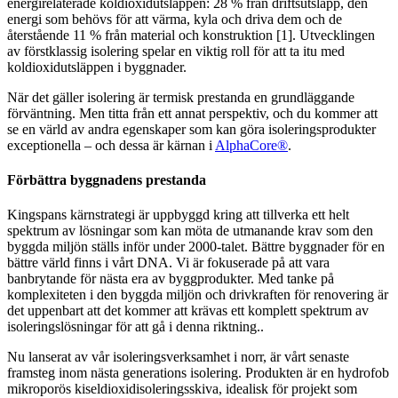
energirelaterade koldioxidutsläppen: 28 % från driftsutsläpp, den
energi som behövs för att värma, kyla och driva dem och de
återstående 11 % från material och konstruktion [1]. Utvecklingen
av förstklassig isolering spelar en viktig roll för att ta itu med
koldioxidutsläppen i byggnader.
När det gäller isolering är termisk prestanda en grundläggande
förväntning. Men titta från ett annat perspektiv, och du kommer att
se en värld av andra egenskaper som kan göra isoleringsprodukter
exceptionella – och dessa är kärnan i
AlphaCore®
.
Förbättra byggnadens prestanda
Kingspans kärnstrategi är uppbyggd kring att tillverka ett helt
spektrum av lösningar som kan möta de utmanande krav som den
byggda miljön ställs inför under 2000-talet. Bättre byggnader för en
bättre värld finns i vårt DNA. Vi är fokuserade på att vara
banbrytande för nästa era av byggprodukter. Med tanke på
komplexiteten i den byggda miljön och drivkraften för renovering är
det uppenbart att det kommer att krävas ett komplett spektrum av
isoleringslösningar för att gå i denna riktning..
Nu lanserat av vår isoleringsverksamhet i norr, är vårt senaste
framsteg inom nästa generations isolering. Produkten är en hydrofob
mikroporös kiseldioxidisoleringsskiva, idealisk för projekt som