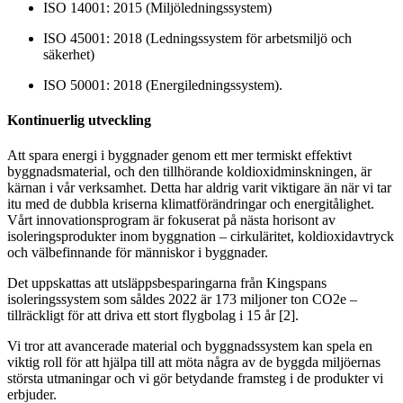
ISO 14001: 2015 (Miljöledningssystem)
ISO 45001: 2018 (Ledningssystem för arbetsmiljö och
säkerhet)
ISO 50001: 2018 (Energiledningssystem).
Kontinuerlig utveckling
Att spara energi i byggnader genom ett mer termiskt effektivt
byggnadsmaterial, och den tillhörande koldioxidminskningen, är
kärnan i vår verksamhet. Detta har aldrig varit viktigare än när vi tar
itu med de dubbla kriserna klimatförändringar och energitålighet.
Vårt innovationsprogram är fokuserat på nästa horisont av
isoleringsprodukter inom byggnation – cirkuläritet, koldioxidavtryck
och välbefinnande för människor i byggnader.
Det uppskattas att utsläppsbesparingarna från Kingspans
isoleringssystem som såldes 2022 är 173 miljoner ton CO2e –
tillräckligt för att driva ett stort flygbolag i 15 år [2].
Vi tror att avancerade material och byggnadssystem kan spela en
viktig roll för att hjälpa till att möta några av de byggda miljöernas
största utmaningar och vi gör betydande framsteg i de produkter vi
erbjuder.