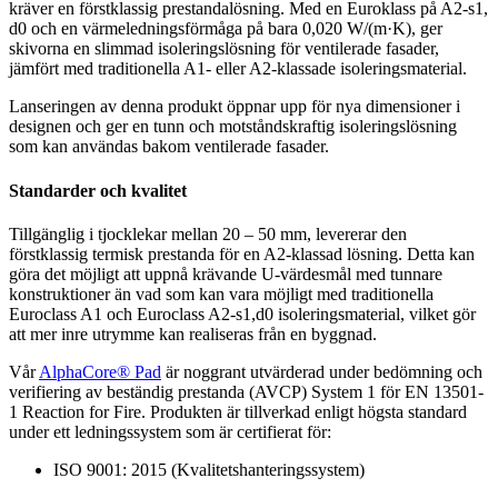
kräver en förstklassig prestandalösning. Med en Euroklass på A2-s1,
d0 och en värmeledningsförmåga på bara 0,020 W/(m·K), ger
skivorna en slimmad isoleringslösning för ventilerade fasader,
jämfört med traditionella A1- eller A2-klassade isoleringsmaterial.
Lanseringen av denna produkt öppnar upp för nya dimensioner i
designen och ger en tunn och motståndskraftig isoleringslösning
som kan användas bakom ventilerade fasader.
Standarder och kvalitet
Tillgänglig i tjocklekar mellan 20 – 50 mm, levererar den
förstklassig termisk prestanda för en A2-klassad lösning. Detta kan
göra det möjligt att uppnå krävande U-värdesmål med tunnare
konstruktioner än vad som kan vara möjligt med traditionella
Euroclass A1 och Euroclass A2-s1,d0 isoleringsmaterial, vilket gör
att mer inre utrymme kan realiseras från en byggnad.
Vår
AlphaCore® Pad
är noggrant utvärderad under bedömning och
verifiering av beständig prestanda (AVCP) System 1 för EN 13501-
1 Reaction for Fire. Produkten är tillverkad enligt högsta standard
under ett ledningssystem som är certifierat för:
ISO 9001: 2015 (Kvalitetshanteringssystem)