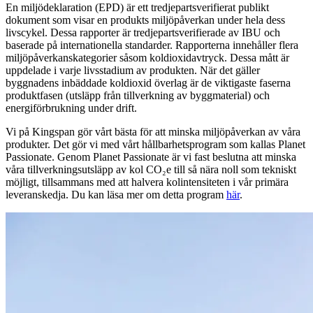
En miljödeklaration (EPD) är ett tredjepartsverifierat publikt
dokument som visar en produkts miljöpåverkan under hela dess
livscykel. Dessa rapporter är tredjepartsverifierade av IBU och
baserade på internationella standarder. Rapporterna innehåller flera
miljöpåverkanskategorier såsom koldioxidavtryck. Dessa mått är
uppdelade i varje livsstadium av produkten. När det gäller
byggnadens inbäddade koldioxid överlag är de viktigaste faserna
produktfasen (utsläpp från tillverkning av byggmaterial) och
energiförbrukning under drift.
Vi på Kingspan gör vårt bästa för att minska miljöpåverkan av våra
produkter. Det gör vi med vårt hållbarhetsprogram som kallas Planet
Passionate. Genom Planet Passionate är vi fast beslutna att minska
våra tillverkningsutsläpp av kol CO₂e till så nära noll som tekniskt
möjligt, tillsammans med att halvera kolintensiteten i vår primära
leveranskedja. Du kan läsa mer om detta program
här
.