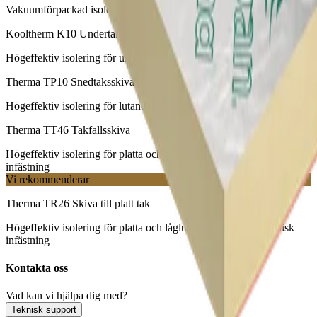
Vakuumförpackad isolering för krävande takkonstruktioner
Kooltherm K10 Undertaksskiva
Högeffektiv isolering för undertak och betongbjälklag
Therma TP10 Snedtaksskiva
Högeffektiv isolering för lutande takkonstruktioner
Therma TT46 Takfallsskiva
Högeffektiv isolering för platta och låglutande tak med mekanisk
infästning
Vi rekommenderar
Therma TR26 Skiva till platt tak
Högeffektiv isolering för platta och låglutande tak med mekanisk
infästning
Kontakta oss
Vad kan vi hjälpa dig med?
Teknisk support