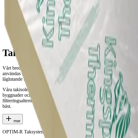
Takisoleringsskivor
Takisoleringsskivor
Vårt breda sortiment av takisoleringsskivor kan bland annat
användas för in- eller utvändig isolering på branta, platta eller
låglutande tak.
Våra takisoleringslösningar är optimala för bostäder, kommersiella
byggnader och nybyggnationer. I menyn med översikt och
filtreringsalternativ kan du se vilken lösning som passar ditt projekt
bäst.
mer
OPTIM-R Taksystem