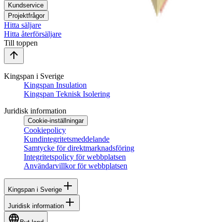
Kundservice
Projektfrågor
Hitta säljare
Hitta återförsäljare
Till toppen
Kingspan i Sverige
Kingspan Insulation
Kingspan Teknisk Isolering
Juridisk information
Cookie-inställningar
Cookiepolicy
Kundintegritetsmeddelande
Samtycke för direktmarknadsföring
Integritetspolicy för webbplatsen
Användarvillkor för webbplatsen
Kingspan i Sverige
Juridisk information